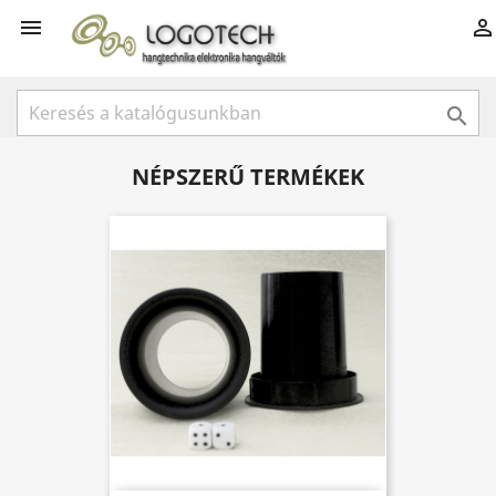



NÉPSZERŰ TERMÉKEK