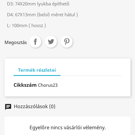
D3:
74X20mm lyukba építhető
D4:
67X13mm (belső méret hátul )
L:
100mm ( hossz )
Megosztás
Termék részletei
Cikkszám
Chorus23
Hozzászólások (0)
chat
Egyelőre nincs vásárlói vélemény.