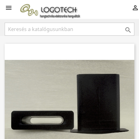


