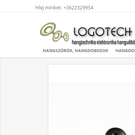
Hívj minket:
+3622329954
HANGSZÓRÓK, HANGDOBOZOK
HANGDOB