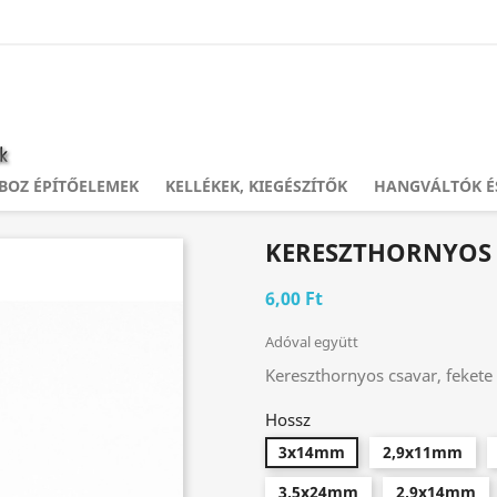
OZ ÉPÍTŐELEMEK
KELLÉKEK, KIEGÉSZÍTŐK
HANGVÁLTÓK É
KERESZTHORNYOS
6,00 Ft
Adóval együtt
Kereszthornyos csavar, fekete
Hossz
3x14mm
2,9x11mm
3,5x24mm
2,9x14mm