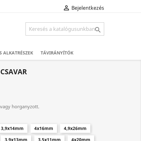

Bejelentkezés

S ALKATRÉSZEK
TÁVIRÁNYÍTÓK
 CSAVAR
 vagy horganyzott.
3,9x14mm
4x16mm
4,9x26mm
3,9x13mm
3,5x11mm
4x20mm