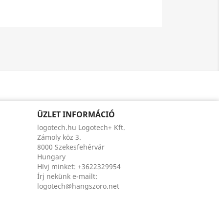
ÜZLET INFORMÁCIÓ
logotech.hu Logotech+ Kft.
Zámoly köz 3.
8000 Szekesfehérvár
Hungary
Hívj minket:
+3622329954
Írj nekünk e-mailt:
logotech@hangszoro.net