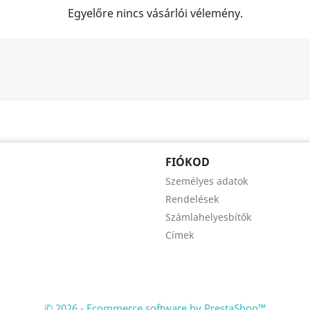
Egyelőre nincs vásárlói vélemény.
FIÓKOD
Személyes adatok
Rendelések
Számlahelyesbítők
Címek
© 2026 - Ecommerce software by PrestaShop™