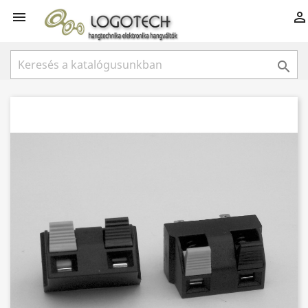


