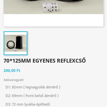
70*125MM EGYENES REFLEXCSŐ
200,00 Ft
Adóval együtt
D1:
82mm ( legnagyobb átmérő )
D2:
69mm ( front belső átmérő )
D3:
72 mm lyukba építhető