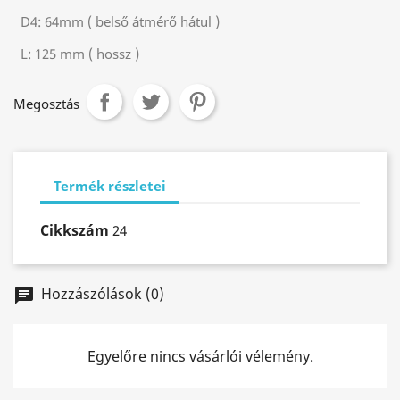
D4:
64mm ( belső átmérő hátul )
L:
125 mm ( hossz )
Megosztás
Termék részletei
Cikkszám
24
Hozzászólások (0)
chat
Egyelőre nincs vásárlói vélemény.