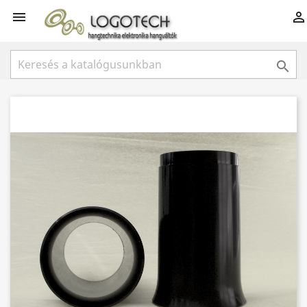


