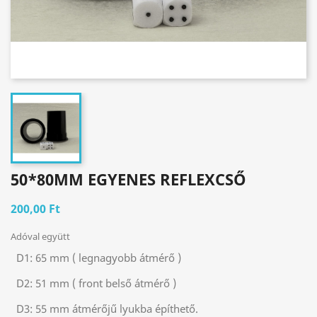
50*80MM EGYENES REFLEXCSŐ
200,00 Ft
Adóval együtt
D1:
65 mm ( legnagyobb átmérő )
D2:
51 mm ( front belső átmérő )
D3:
55 mm átmérőjű lyukba építhető.