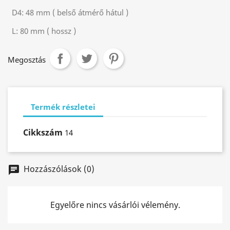
D4:
48 mm ( belső átmérő hátul )
L:
80 mm ( hossz )
Megosztás
Termék részletei
Cikkszám
14
Hozzászólások (0)
chat
Egyelőre nincs vásárlói vélemény.