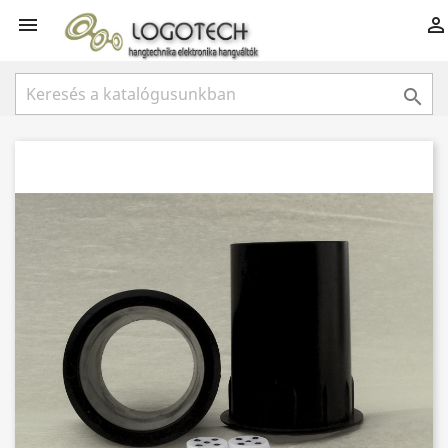


