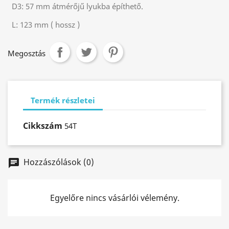
D3:
57 mm átmérőjű lyukba építhető.
L:
123 mm ( hossz )
Megosztás
Termék részletei
Cikkszám
54T
Hozzászólások (0)
chat
Egyelőre nincs vásárlói vélemény.