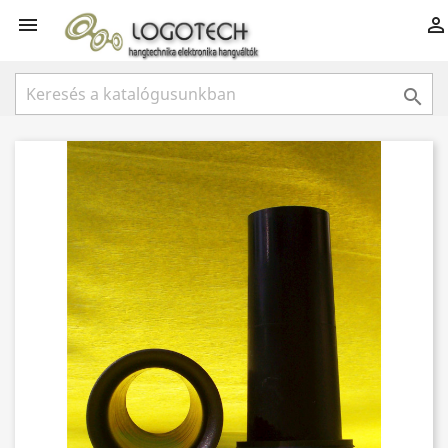


