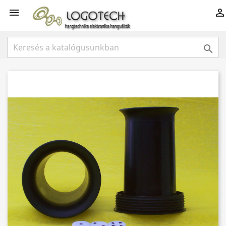


