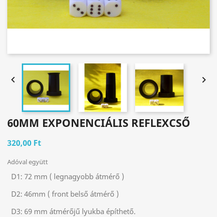


60MM EXPONENCIÁLIS REFLEXCSŐ
320,00 Ft
Adóval együtt
D1:
72 mm ( legnagyobb átmérő )
D2:
46mm ( front belső átmérő )
D3:
69 mm átmérőjű lyukba építhető.