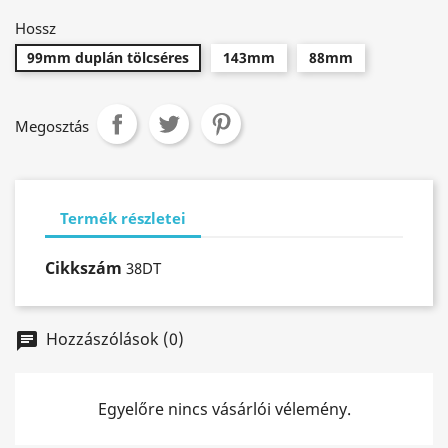
Hossz
99mm duplán tölcséres
143mm
88mm
Megosztás
Termék részletei
Cikkszám
38DT
Hozzászólások (0)
chat
Egyelőre nincs vásárlói vélemény.