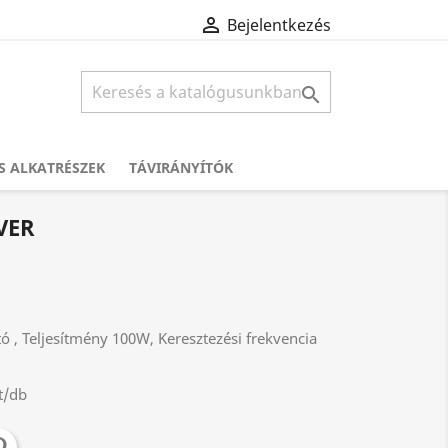

Bejelentkezés

S ALKATRÉSZEK
TÁVIRÁNYÍTÓK
VER
 , Teljesítmény 100W, Keresztezési frekvencia
t/db