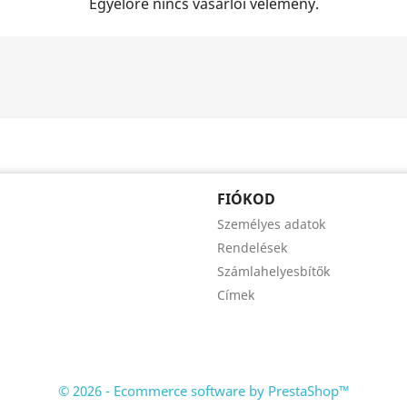
Egyelőre nincs vásárlói vélemény.
FIÓKOD
Személyes adatok
Rendelések
Számlahelyesbítők
Címek
© 2026 - Ecommerce software by PrestaShop™