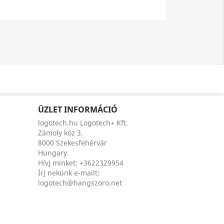
ÜZLET INFORMÁCIÓ
logotech.hu Logotech+ Kft.
Zámoly köz 3.
8000 Szekesfehérvár
Hungary
Hívj minket:
+3622329954
Írj nekünk e-mailt:
logotech@hangszoro.net