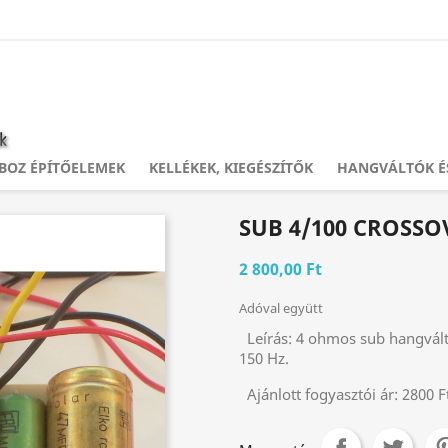
OZ ÉPÍTŐELEMEK
KELLÉKEK, KIEGÉSZÍTŐK
HANGVÁLTÓK É
SUB 4/100 CROSSO
2 800,00 Ft
Adóval együtt
Leírás:
4 ohmos sub hangváltó
150 Hz.
Ajánlott fogyasztói ár:
2800 F