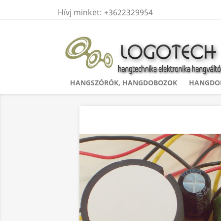
Hívj minket:
+3622329954
HANGSZÓRÓK, HANGDOBOZOK
HANGDOB