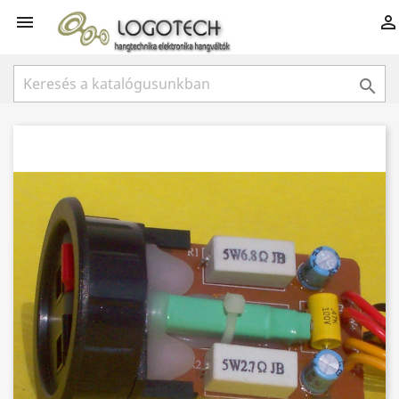


