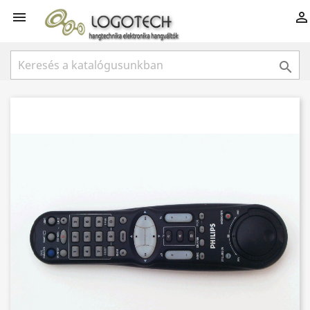


