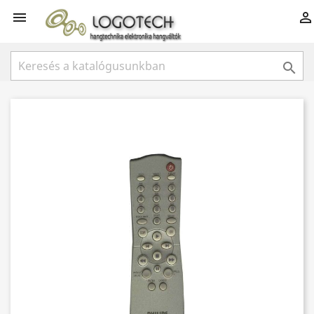


