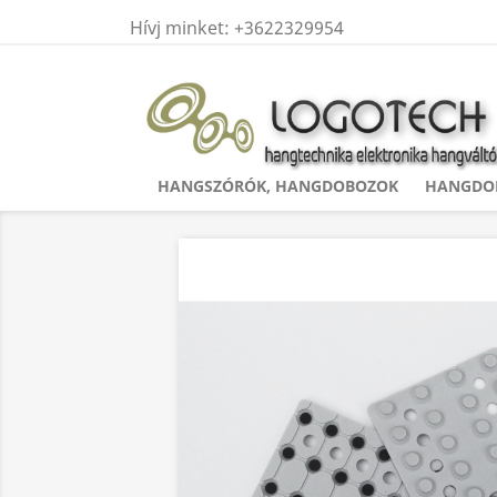
Hívj minket:
+3622329954
HANGSZÓRÓK, HANGDOBOZOK
HANGDOB