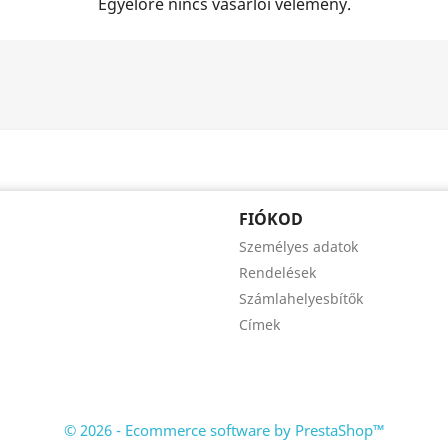
Egyelőre nincs vásárlói vélemény.
FIÓKOD
Személyes adatok
Rendelések
Számlahelyesbítők
Címek
© 2026 - Ecommerce software by PrestaShop™