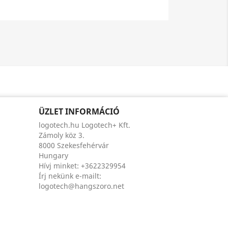
ÜZLET INFORMÁCIÓ
logotech.hu Logotech+ Kft.
Zámoly köz 3.
8000 Szekesfehérvár
Hungary
Hívj minket:
+3622329954
Írj nekünk e-mailt:
logotech@hangszoro.net