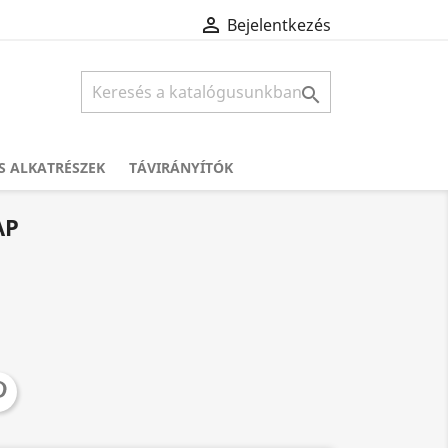

Bejelentkezés

S ALKATRÉSZEK
TÁVIRÁNYÍTÓK
AP