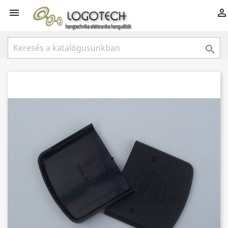


