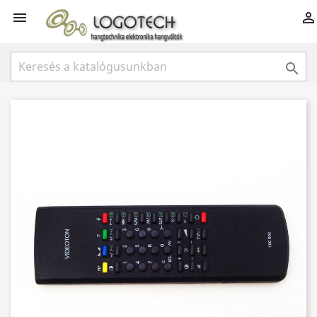


