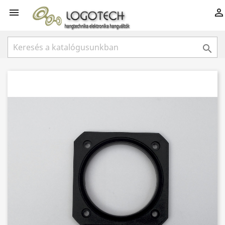


