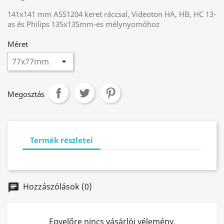
141x141 mm
ASS1204 keret ráccsal, Videoton HA, HB, HC 13-
as és Philips 135x135mm-es mélynyomóhoz
Méret
Megosztás
Termék részletei
Hozzászólások (0)
chat
Egyelőre nincs vásárlói vélemény.