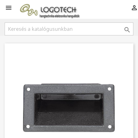


