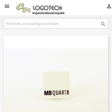


